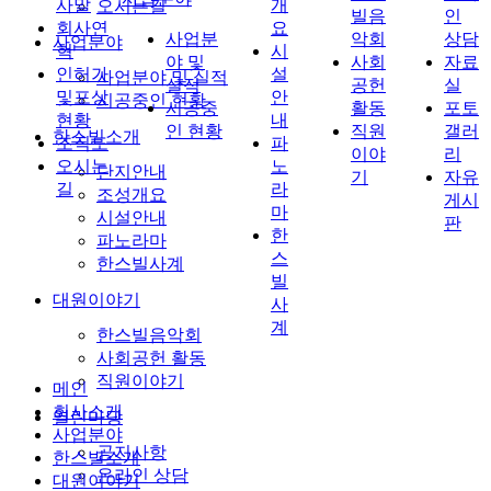
사말
개
오시는길
빌음
인
회사연
요
사업분
악회
상담
사업분야
혁
시
야 및
사회
자료
인허가
설
사업분야 및 실적
실적
공헌
실
및포상
안
시공중인 현황
시공중
활동
포토
현황
내
인 현황
직원
갤러
한스빌소개
조직도
파
이야
리
오시는
노
단지안내
기
자유
길
라
조성개요
게시
마
시설안내
판
한
파노라마
스
한스빌사계
빌
대원이야기
사
계
한스빌음악회
사회공헌 활동
직원이야기
메인
회사소개
열린마당
사업분야
공지사항
한스빌소개
온라인 상담
대원이야기