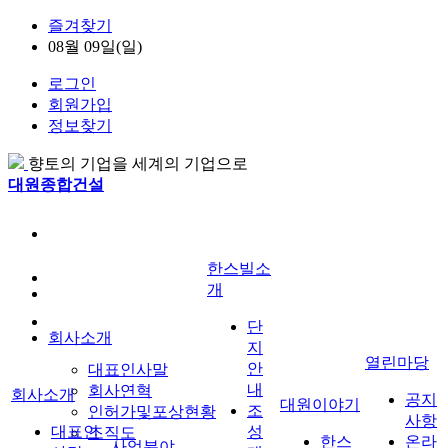
즐겨찾기
08월 09일(일)
로그인
회원가입
정보찾기
향토의 기업을 세계의 기업으로
대원종합건설
한스빌소
개
단
회사소개
지
열린마당
안
대표인사말
내
회사연혁
회사소개
공지
대원이야기
조
인허가및포상현황
사항
대표인
성
조직도
한스
온라
사업분야