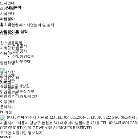
단지안내
사업분야
조성개요
시설안내
파노라마
사업분야
한스빌사계
홈 > 사업분야 > 사업분야 및 실적
사업분야 및 실적
대원이야기
한스빌음악회
토목공사
사회공헌 활동
건축공사
직원이야기
산업환경설비
통나무주택
열린마당
공지사항
회사소개
온라인 상담
이용약관
자료실
개인정보처리방침
포토갤러리
이메일 무단수집거부
자유게시판
책임의 한계와 법적고지
이용안내
문의하기
PC버전
본사 : 경북 영주시 서원로 123 TEL. 054.635.2001~5 H.P. 010-3522-5495 한스주택 
서울지사 : 서울시 강남구 논현로 641 대우아이빌힐타운 421호 TEL. 02.3445.4891 FAX. 02
COPYRIGHT (c) 2017 DWHANS All RIGHTS RESERVED.
로그인
회원가입
정보찾기
MENU