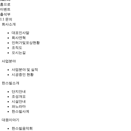
홈으로
이벤트
출석부
1:1 문의
회사소개
대표인사말
회사연혁
인허가및포상현황
조직도
오시는길
사업분야
사업분야 및 실적
시공중인 현황
한스빌소개
단지안내
조성개요
시설안내
파노라마
한스빌사계
대원이야기
한스빌음악회