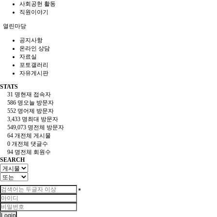
사회공헌 활동
직원이야기
열린마당
공지사항
온라인 상담
자료실
포토갤러리
자유게시판
STATS
31 명
현재 접속자
586 명
오늘 방문자
552 명
어제 방문자
3,433 명
최대 방문자
549,073 명
전체 방문자
64 개
전체 게시물
0 개
전체 댓글수
94 명
전체 회원수
SEARCH
Login