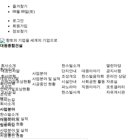
즐겨찾기
08월 08일(토)
로그인
회원가입
정보찾기
향토의 기업을 세계의 기업으로
대원종합건설
회사소개
한스빌소개
열린마당
회사소개
대표인사말
단지안내
대원이야기
공지사항
사업분야
회사연혁
조성개요
한스빌음악회
온라인 상담
대표인사말
사업분야 및 실적
인허가및포상현황
시설안내
사회공헌 활동
자료실
회사연혁
시공중인 현황
조직도
파노라마
직원이야기
포토갤러리
인허가및포상현황
오시는길
한스빌사계
자유게시판
조직도
메인
오시는길
회사소개
사업분야
사업분야
한스빌소개
사업분야 및 실적
대원이야기
시공중인 현황
열린마당
사업분야 및 실적
한스빌소개
시공중인 현황