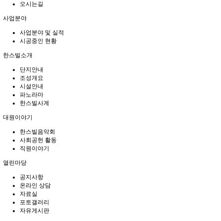
오시는길
사업분야
사업분야 및 실적
시공중인 현황
한스빌소개
단지안내
조성개요
시설안내
파노라마
한스빌사계
대원이야기
한스빌음악회
사회공헌 활동
직원이야기
열린마당
공지사항
온라인 상담
자료실
포토갤러리
자유게시판