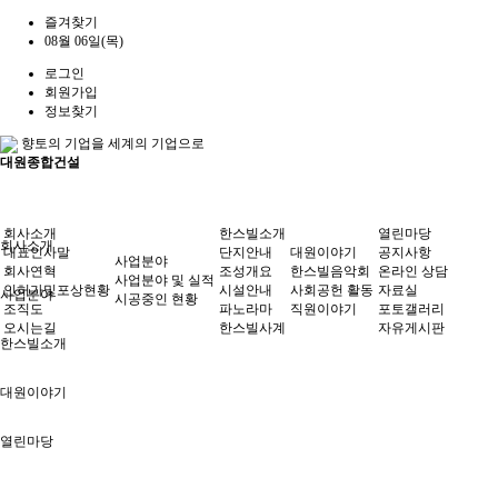
즐겨찾기
08월 06일(목)
로그인
회원가입
정보찾기
향토의 기업을 세계의 기업으로
대원종합건설
회사소개
한스빌소개
열린마당
회사소개
대표인사말
단지안내
대원이야기
공지사항
사업분야
회사연혁
조성개요
한스빌음악회
온라인 상담
사업분야 및 실적
인허가및포상현황
시설안내
사회공헌 활동
자료실
사업분야
시공중인 현황
조직도
파노라마
직원이야기
포토갤러리
오시는길
한스빌사계
자유게시판
한스빌소개
대원이야기
열린마당