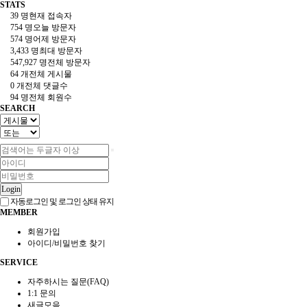
STATS
39 명
현재 접속자
754 명
오늘 방문자
574 명
어제 방문자
3,433 명
최대 방문자
547,927 명
전체 방문자
64 개
전체 게시물
0 개
전체 댓글수
94 명
전체 회원수
SEARCH
Login
자동로그인 및 로그인 상태 유지
MEMBER
회원가입
아이디/비밀번호 찾기
SERVICE
자주하시는 질문(FAQ)
1:1 문의
새글모음