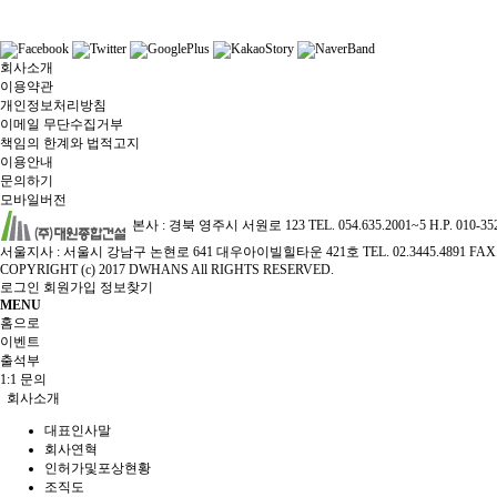
회사소개
이용약관
개인정보처리방침
이메일 무단수집거부
책임의 한계와 법적고지
이용안내
문의하기
모바일버전
본사 : 경북 영주시 서원로 123 TEL. 054.635.2001~5 H.P. 010-3
서울지사 : 서울시 강남구 논현로 641 대우아이빌힐타운 421호 TEL. 02.3445.4891 FAX. 02
COPYRIGHT (c) 2017 DWHANS All RIGHTS RESERVED.
로그인
회원가입
정보찾기
MENU
홈으로
이벤트
출석부
1:1 문의
회사소개
대표인사말
회사연혁
인허가및포상현황
조직도